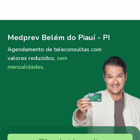
Menu lateral
Menu lateral
Medprev Belém do Piauí - PI
Agendamento de teleconsultas
com
valores reduzidos,
sem
mensalidades.