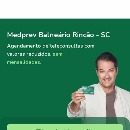
Menu lateral
Menu lateral
Medprev Balneário Rincão - SC
Agendamento de teleconsultas
com
valores reduzidos,
sem
mensalidades.