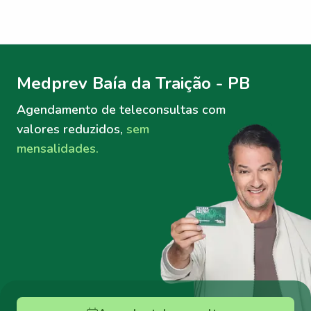
Menu lateral
Menu lateral
Medprev Baía da Traição - PB
Agendamento de teleconsultas
com
valores reduzidos,
sem
mensalidades.