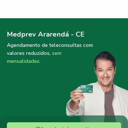
Menu lateral
Menu lateral
Medprev Ararendá - CE
Agendamento de teleconsultas
com
valores reduzidos,
sem
mensalidades.