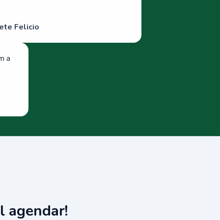
ete Felicio
om a
l agendar!