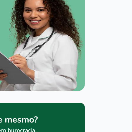
je mesmo?
em burocracia.