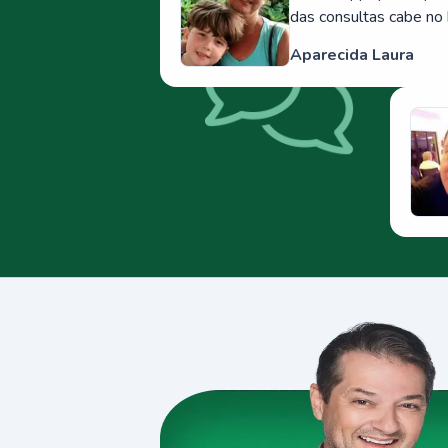
das consultas cabe no 
Aparecida Laura