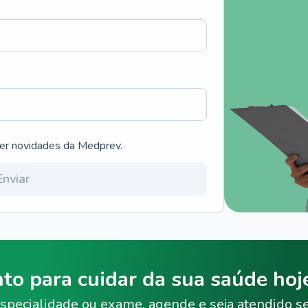
ber novidades da Medprev.
Enviar
nto para cuidar da sua saúde ho
specialidade ou exame, agende e seja atendido s