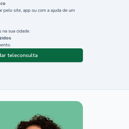
sco
r pelo site, app ou com a ajuda de um
 na sua cidade.
zidos
mento.
ar teleconsulta