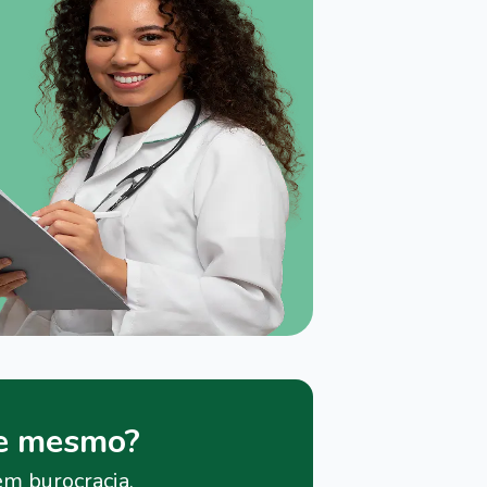
je mesmo?
em burocracia.