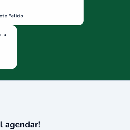
ete Felicio
om a
l agendar!