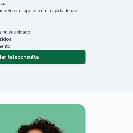
sco
r pelo site, app ou com a ajuda de um
 na sua cidade.
zidos
mento.
ar teleconsulta