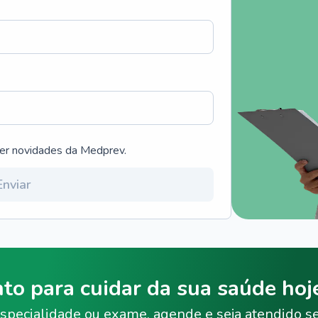
ber novidades da Medprev.
Enviar
nto para cuidar da sua saúde ho
specialidade ou exame, agende e seja atendido s