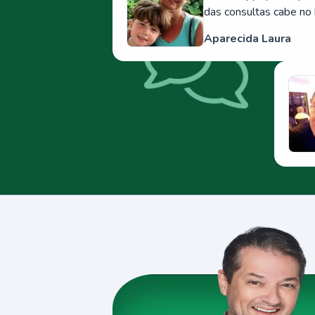
das consultas cabe no 
Aparecida Laura