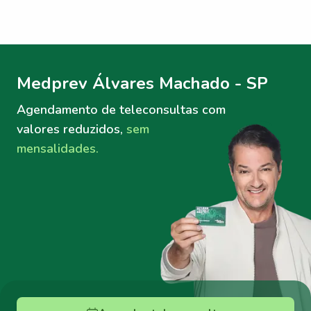
Menu lateral
Menu lateral
Medprev Álvares Machado - SP
Agendamento de teleconsultas
com
valores reduzidos,
sem
mensalidades.