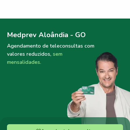
Menu lateral
Menu lateral
Medprev Aloândia - GO
Agendamento de teleconsultas
com
valores reduzidos,
sem
mensalidades.