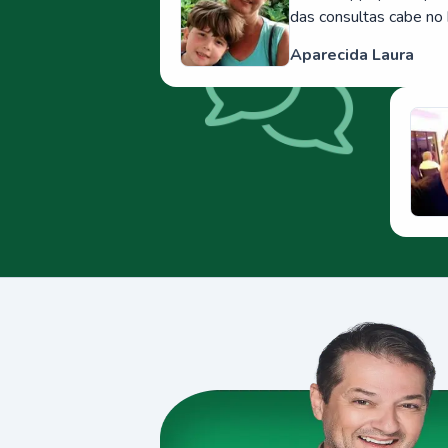
das consultas cabe no 
Aparecida Laura