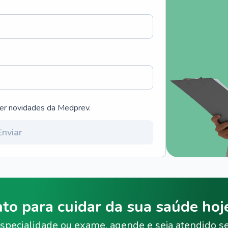
ber novidades da Medprev.
Enviar
nto para cuidar da sua saúde ho
specialidade ou exame, agende e seja atendido s