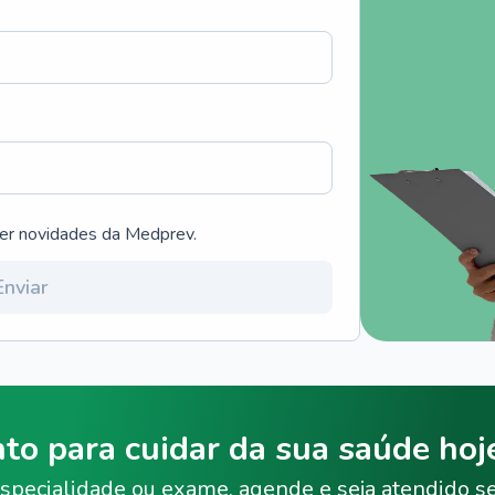
ber novidades da Medprev.
Enviar
nto para cuidar da sua saúde ho
specialidade ou exame, agende e seja atendido s