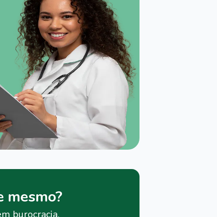
je mesmo?
em burocracia.