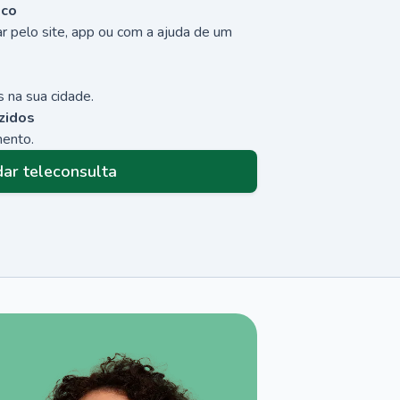
sco
r pelo site, app ou com a ajuda de um
 na sua cidade.
zidos
mento.
ar teleconsulta