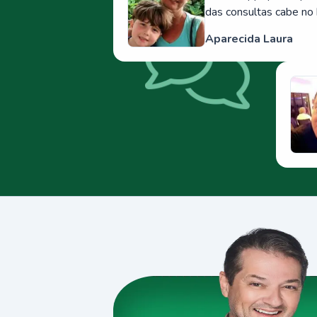
das consultas cabe no 
Aparecida Laura