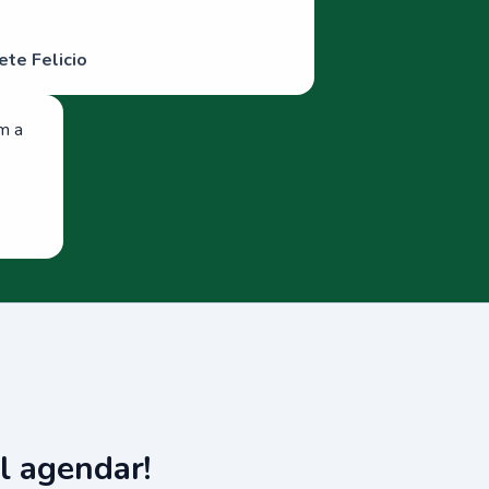
ete Felicio
om a
l agendar!