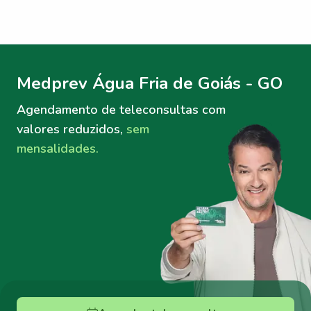
Menu lateral
Menu lateral
Medprev Água Fria de Goiás - GO
Agendamento de teleconsultas
com
valores reduzidos,
sem
mensalidades.