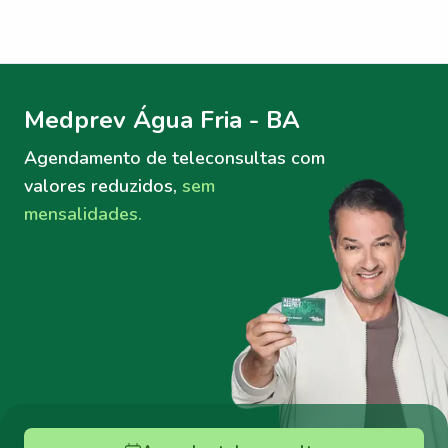
Menu lateral
Menu lateral
Medprev Água Fria - BA
Agendamento de teleconsultas
com
valores reduzidos,
sem
mensalidades.