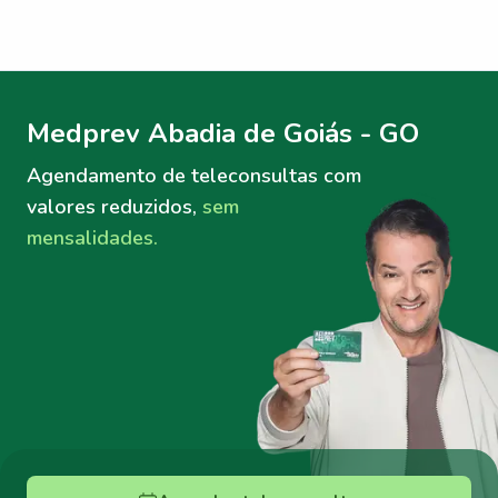
Menu lateral
Menu lateral
Medprev Abadia de Goiás - GO
Agendamento de teleconsultas
com
valores reduzidos,
sem
mensalidades.