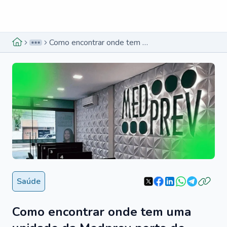
Menu lateral
Menu lateral
Como encontrar onde tem uma unidade da Medprev perto de mim?
Saúde
Como encontrar onde tem uma