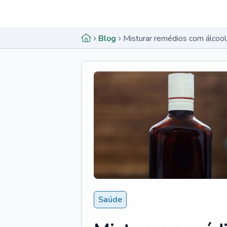
Menu lateral
Menu lateral
Blog
Misturar remédios com álcool
Saúde