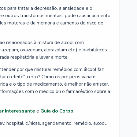
s para tratar a depressão, a ansiedade e o
re outros transtornos mentais, pode causar aumento
dades motoras e da memória e aumento do risco de
o relacionados à mistura de álcool com
azepam, oxazepam, alprazolam etc.) e barbitúricos
rada respiratória e levar à morte.
entender por que misturar remédios com álcool faz
tar o efeito”, certo? Como os prejuízos variam
ida e o tipo de medicamento, é melhor não arriscar.
nformações com o médico ou o farmacêutico sobre a
.
r Interessante
e
Guia do Corpo
.
, hospital, clínicas, agendamento, remédio, álcool,