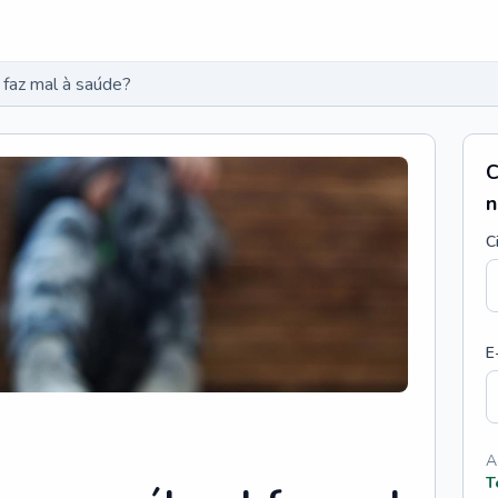
 faz mal à saúde?
C
n
C
E
A
T