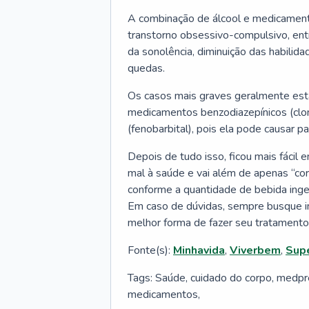
A combinação de álcool e medicamento
transtorno obsessivo-compulsivo, ent
da sonolência, diminuição das habili
quedas.
Os casos mais graves geralmente estã
medicamentos benzodiazepínicos (clon
(fenobarbital), pois ela pode causar pa
Depois de tudo isso, ficou mais fácil 
mal à saúde e vai além de apenas “cor
conforme a quantidade de bebida inger
Em caso de dúvidas, sempre busque i
melhor forma de fazer seu tratamento
Fonte(s):
Minhavida
,
Viverbem
,
Supe
Tags: Saúde, cuidado do corpo, medprev
medicamentos,