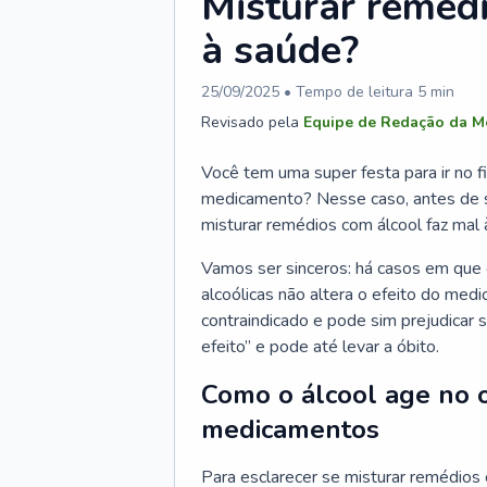
Misturar remédi
à saúde?
25/09/2025
• Tempo de leitura
5
min
Revisado pela
Equipe de Redação da M
Você tem uma super festa para ir no
medicamento? Nesse caso, antes de s
misturar remédios com álcool faz mal 
Vamos ser sinceros: há casos em que
alcoólicas não altera o efeito do med
contraindicado e pode sim prejudicar 
efeito” e pode até levar a óbito.
Como o álcool age no 
medicamentos
Para esclarecer se misturar remédios 