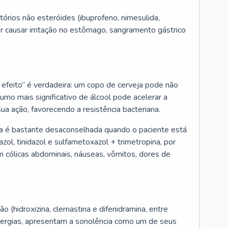
tórios não esteróides (ibuprofeno, nimesulida,
er causar irritação no estômago, sangramento gástrico
o efeito” é verdadeira: um copo de cerveja pode não
umo mais significativo de álcool pode acelerar a
sua ação, favorecendo a resistência bacteriana.
ra é bastante desaconselhada quando o paciente está
l, tinidazol e sulfametoxazol + trimetropina, por
 cólicas abdominais, náuseas, vômitos, dores de
s
o (hidroxizina, clemastina e difenidramina, entre
alergias, apresentam a sonolência como um de seus