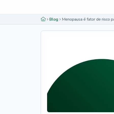
Menu lateral
Menu lateral
Blog
Menopausa é fator de risco pa