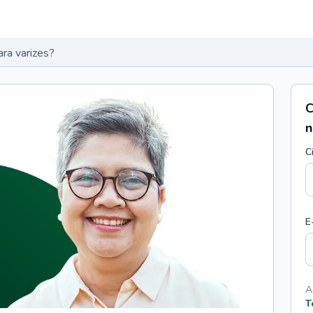
ra varizes?
C
n
C
E
A
T