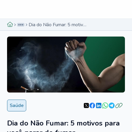
Menu lateral
Menu lateral
Dia do Não Fumar: 5 motivos para você parar de fumar
Saúde
Dia do Não Fumar: 5 motivos para